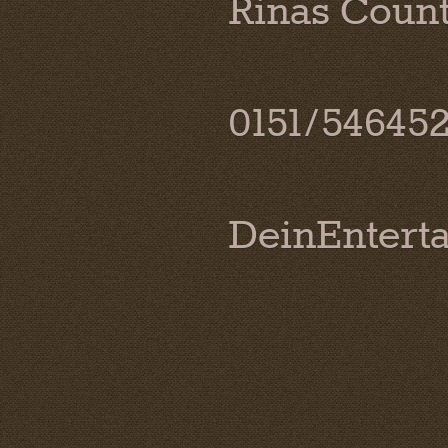
Rinas Coun
0151/54645
DeinEntert